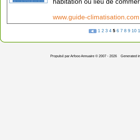
habitation ou lieu de commerc
www.guide-climatisation.co
1
2
3
4
5
6
7
8
9
10
1
Propulsé par
Arfooo Annuaire
© 2007 - 2026 Generated i