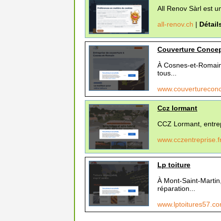
All Renov Sàrl est un
all-renov.ch
|
Détail
Couverture Conce
À Cosnes-et-Romain,
tous...
www.couverturecon
Ccz lormant
CCZ Lormant, entrep
www.cczentreprise.f
Lp toiture
À Mont-Saint-Martin
réparation...
www.lptoitures57.c