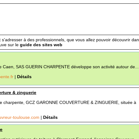
aut s'adresser à des professionnels, que vous allez pouvoir découvrir dan
ouve sur le
guide des sites web
de Caen, SAS GUERIN CHARPENTE développe son activité autour de...
ente.fr
|
Détails
rture & zinguerie
n de charpente, GCZ GARONNE COUVERTURE & ZINGUERIE, située à
uvreur-toulouse.com
|
Détails
re