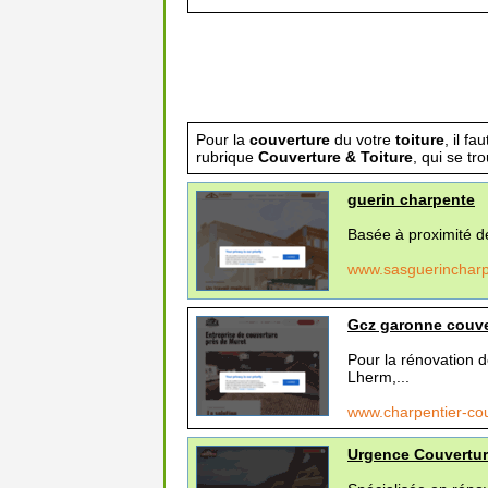
Pour la
couverture
du votre
toiture
, il f
rubrique
Couverture & Toiture
, qui se tr
guerin charpente
Basée à proximité 
www.sasguerincharp
Gcz garonne couve
Pour la rénovatio
Lherm,...
www.charpentier-co
Urgence Couvertu