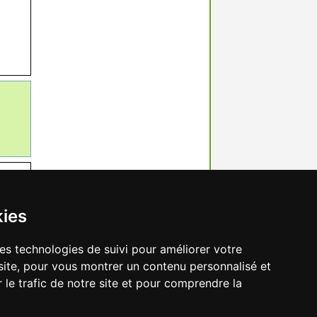
kies
res technologies de suivi pour améliorer votre
site, pour vous montrer un contenu personnalisé et
r le trafic de notre site et pour comprendre la
préférences des cookies