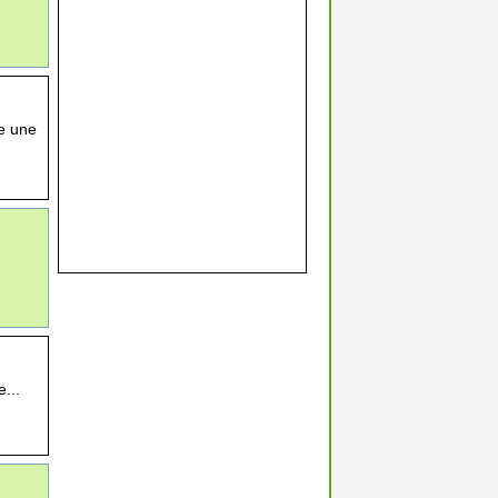
e une
...