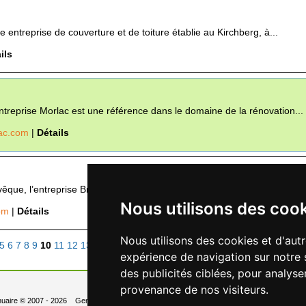
 entreprise de couverture et de toiture établie au Kirchberg, à...
ils
Entreprise Morlac est une référence dans le domaine de la rénovation...
lac.com
|
Détails
vêque, l’entreprise Briand Julien est spécialisée dans le nettoyage...
Nous utilisons des coo
com
|
Détails
Nous utilisons des cookies et d'aut
5
6
7
8
9
10
11
12
13
14
15
sur 30
expérience de navigation sur notre 
des publicités ciblées, pour analyse
provenance de nos visiteurs.
uaire
© 2007 - 2026 Generated in 0.013 Queries: 6
Contact
Newsletter
- Changer les 