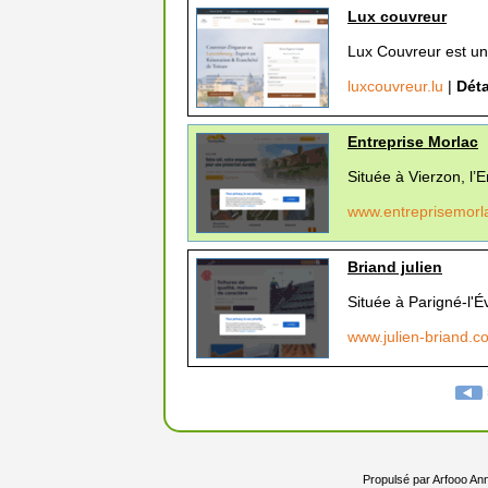
Lux couvreur
Lux Couvreur est une
luxcouvreur.lu
|
Déta
Entreprise Morlac
Située à Vierzon, l’
www.entreprisemor
Briand julien
Située à Parigné-l'É
www.julien-briand.
Propulsé par
Arfooo Ann