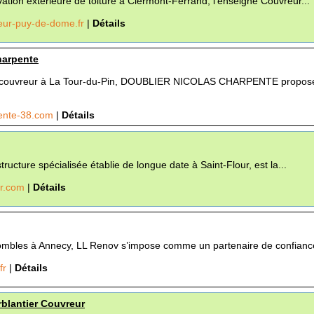
ation extérieure de toiture à Clermont-Ferrand, l’enseigne Couvreur...
eur-puy-de-dome.fr
|
Détails
harpente
de couvreur à La Tour-du-Pin, DOUBLIER NICOLAS CHARPENTE propos
pente-38.com
|
Détails
tructure spécialisée établie de longue date à Saint-Flour, est la...
er.com
|
Détails
 combles à Annecy, LL Renov s’impose comme un partenaire de confiance
.fr
|
Détails
rblantier Couvreur