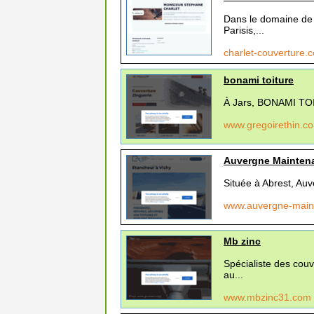
Dans le domaine de
Parisis,...
charlet-couverture
bonami toiture
À Jars, BONAMI TOIT
www.gregoirethin.
Auvergne Maintenan
Située à Abrest, Auv
www.auvergne-maint
Mb zinc
Spécialiste des cou
au...
www.mbzinc31.com