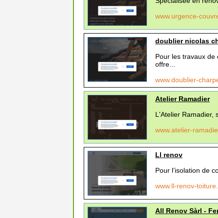
Spécialisée en rénov
www.urgence-couvr
doublier nicolas c
Pour les travaux 
offre...
www.doublier-char
Atelier Ramadier
L'Atelier Ramadier, s
www.atelier-ramadi
Ll renov
Pour l’isolation de
www.ll-renov-toiture
All Renov Sàrl - Fe