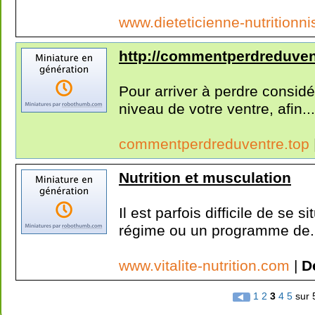
www.dieteticienne-nutritionni
http://commentperdreduven
Pour arriver à perdre consid
niveau de votre ventre, afin...
commentperdreduventre.top
Nutrition et musculation
Il est parfois difficile de se 
régime ou un programme de.
www.vitalite-nutrition.com
|
D
1
2
3
4
5
sur 