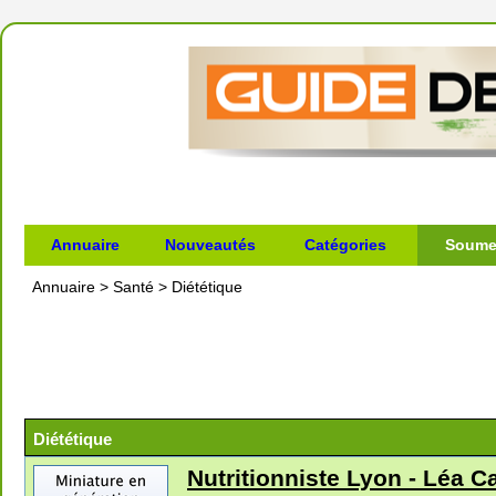
Annuaire
Nouveautés
Catégories
Soumet
Annuaire
>
Santé
>
Diététique
Diététique
Nutritionniste Lyon - Léa Ca