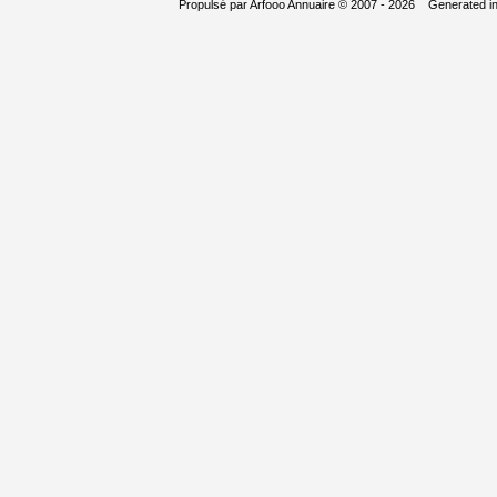
Propulsé par
Arfooo Annuaire
© 2007 - 2026 Generated i