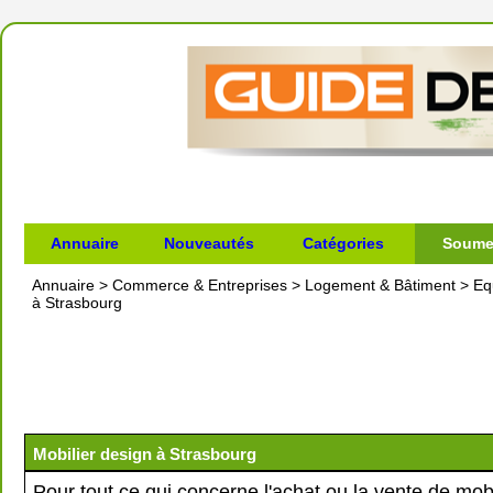
Annuaire
Nouveautés
Catégories
Soumet
Annuaire
>
Commerce & Entreprises
>
Logement & Bâtiment
>
Eq
à Strasbourg
Mobilier design à Strasbourg
Pour tout ce qui concerne l'achat ou la vente de mobi