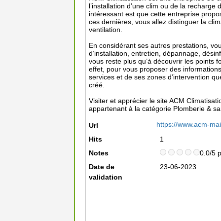
l’installation d’une clim ou de la recharge
intéressant est que cette entreprise prop
ces dernières, vous allez distinguer la climati
ventilation.
En considérant ses autres prestations, vou
d’installation, entretien, dépannage, désin
vous reste plus qu’à découvrir les points f
effet, pour vous proposer des informations
services et de ses zones d’intervention qu
créé.
Visiter et apprécier le site ACM Climatisati
appartenant à la catégorie
Plomberie & san
https://www.acm-mai
Url
Hits
1
Notes
0.0/5 
Date de
23-06-2023
validation