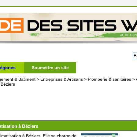
égories
Soumettre un site
gement & Bâtiment
>
Entreprises & Artisans
>
Plomberie & sanitaires
>
à Béziers
tisation à Béziers
imatisation à Béziers. Elle se charge de