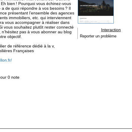
 Eh bien ! Pourquoi vous échinez-vous
 » a de quoi répondre à vos besoins ? Il
érence présentant l’ensemble des agences
nts immobiliers, etc. qui interviennent
aura vous accompagner à réaliser dans
. Si vous souhaitez plutôt rester connecté
Interaction
on, n’hésitez pas à vous abonner au blog
tre objectif.
Reporter un problème
lier de référence dédié à la v,
lières Françaises
llon.fr/
pour 0 note