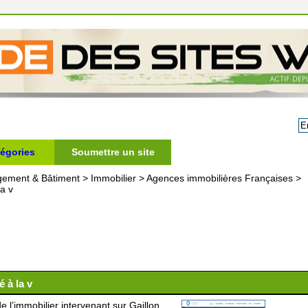
égories
Soumettre un site
gement & Bâtiment
>
Immobilier
>
Agences immobilières Françaises
>
a v
 à la v
e l’immobilier intervenant sur Gaillon,