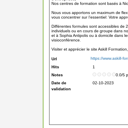
Nos centres de formation sont basés à Nice
Nous vous apportons un maximum de flexib
vous concentrer sur l’essentiel: Votre app
Différentes formules sont accessibles de 
individuels ou en cours de groupe dans no
et à Sophia Antipolis ou à domicile dans l
visioconférence.
Visiter et apprécier le site Askill Formatio
https://www.askill-fo
Url
Hits
1
Notes
0.0/5 
Date de
02-10-2023
validation