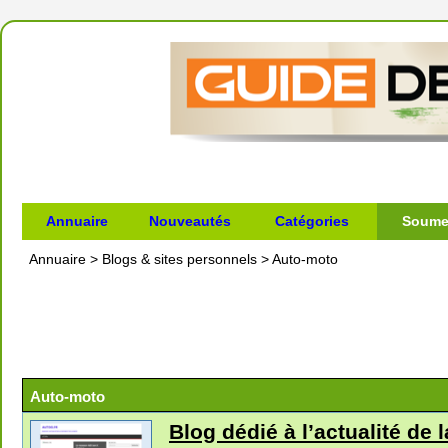
Annuaire
Nouveautés
Catégories
Soumet
Annuaire
>
Blogs & sites personnels
>
Auto-moto
Auto-moto
Blog dédié à l’actualité de 