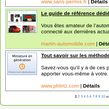
www.sans-permis.fr
|
Détails
Le guide de référence dédi
Vous êtes amateur de l’autom
connecté aux dernières actual
martin-automobile.com
|
Déta
Tout savoir sur les méthode
Savez-vous qu’il y a de ces 
apporter vous-même à votre.
www.phlirtz.com
|
Détails
1
2
3
4
5
6
7
8
9
10
su