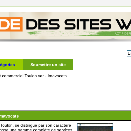
égories
Soumettre un site
t commercial Toulon var - Imavocats
Imavocats
oulon, se distingue par son caractère
opose une gamme complète de services