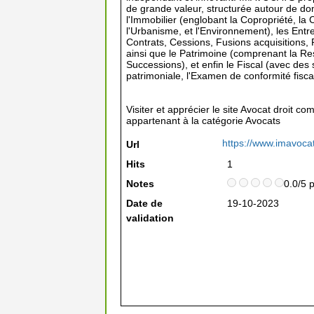
de grande valeur, structurée autour de d
l'Immobilier (englobant la Copropriété, la
l'Urbanisme, et l'Environnement), les Ent
Contrats, Cessions, Fusions acquisitions, P
ainsi que le Patrimoine (comprenant la Resp
Successions), et enfin le Fiscal (avec des 
patrimoniale, l'Examen de conformité fiscal
Visiter et apprécier le site Avocat droit c
appartenant à la catégorie
Avocats
https://www.imavocat
Url
Hits
1
Notes
0.0/5 
Date de
19-10-2023
validation