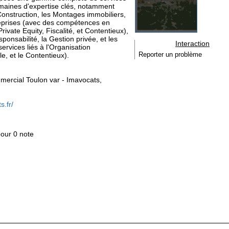
omaines d'expertise clés, notamment
 Construction, les Montages immobiliers,
reprises (avec des compétences en
rivate Equity, Fiscalité, et Contentieux),
onsabilité, la Gestion privée, et les
Interaction
services liés à l'Organisation
e, et le Contentieux).
Reporter un problème
ommercial Toulon var - Imavocats,
s.fr/
pour 0 note