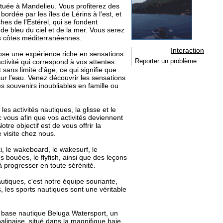
tuée à Mandelieu. Vous profiterez des
ordée par les îles de Lérins à l'est, et
es de l'Estérel, qui se fondent
de bleu du ciel et de la mer. Vous serez
es côtes méditerranéennes.
Interaction
ose une expérience riche en sensations
activité qui correspond à vos attentes.
Reporter un problème
 sans limite d'âge, ce qui signifie que
r l'eau. Venez découvrir les sensations
s souvenirs inoubliables en famille ou
 activités nautiques, la glisse et le
 vous afin que vos activités deviennent
re objectif est de vous offrir la
 visite chez nous.
ki, le wakeboard, le wakesurf, le
s bouées, le flyfish, ainsi que des leçons
 progresser en toute sérénité.
tiques, c'est notre équipe souriante,
, les sports nautiques sont une véritable
 base nautique Beluga Watersport, un
balinaise, situé dans la magnifique baie