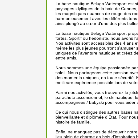
La base nautique Beluga Watersport est si
paysages idylliques de la baie de Cannes, b
les magnifiques nuances de rouge des roch
harmonieusement avec les différents tons 
ainsi plongé au cœur d'une des plus bell
La base nautique Beluga Watersport prop
fortes. Sportif ou hédoniste, nous avons l'
Nos activités sont accessibles dès 4 ans et
même les plus jeunes pourront s'amuser su
uniques de l'aventure nautique et créez de
entre amis.
Nous sommes une équipe passionnée par les
soleil. Nous partageons cette passion avec
des moments uniques, en toute sécurité. Not
meilleure expérience possible lors de votre
Parmi nos activités, vous trouverez le jets
parachute ascensionnel, le ski nautique, le
accompagnées / babyski pour vous aider à
Ce qui nous distingue des autres bases nau
bienveillante et diplômée d'État. Pour nous
histoire de famille.
Enfin, ne manquez pas de découvrir notre
lieu plein de charme en bois d'inspiration 