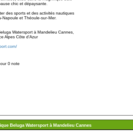
 pause chic et dépaysante.
er des sports et des activités nautiques
la-Napoule et Théoule-sur-Mer.
e Beluga Watersport à Mandelieu Cannes,
e Alpes Côte d'Azur
port.com/
pour 0 note
utique Beluga Watersport à Mandelieu Cannes