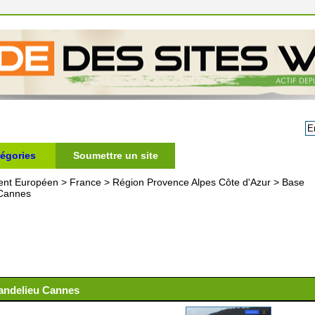
égories
Soumettre un site
ent Européen
>
France
>
Région Provence Alpes Côte d'Azur
>
Base
 Cannes
andelieu Cannes