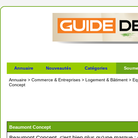
Annuaire
Nouveautés
Catégories
Soumet
Annuaire
>
Commerce & Entreprises
>
Logement & Bâtiment
>
Eq
Concept
Beaumont Concept
Beaumont Concept, c'est bien plus qu'une marque : 