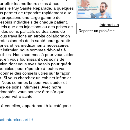
 offrir les meilleurs soins à nos
é dans le Puy Sainte Réparade, à quelques
ous permet de répondre rapidement aux
ous proposons une large gamme de
besoins individuels de chaque patient.
Interaction
tels que des injections ou des prises de
 des soins palliatifs ou des soins de
Reporter un problème
us travaillons en étroite collaboration
rofessionnels de la santé pour garantir
opriés et les médicaments nécessaires
et infirmier, nous sommes dévoués à
possibles. Nous sommes là pour vous aider
, en vous fournissant des soins de
outien dont vous avez besoin pour guérir
nibles pour répondre à toutes vos
donner des conseils utiles sur la façon
. Si vous cherchez un cabinet infirmier
r. Nous sommes là pour vous aider et
re de soins infirmiers. Avec notre
érimentés, vous pouvez être sûr que
s pour votre santé.
er à Venelles, appartenant à la catégorie
setnaturelcesari.fr/