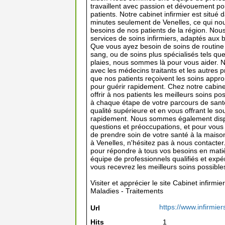
travaillent avec passion et dévouement pour
patients. Notre cabinet infirmier est situ
minutes seulement de Venelles, ce qui n
besoins de nos patients de la région. N
services de soins infirmiers, adaptés aux 
Que vous ayez besoin de soins de routine 
sang, ou de soins plus spécialisés tels que
plaies, nous sommes là pour vous aider. No
avec les médecins traitants et les autres p
que nos patients reçoivent les soins appr
pour guérir rapidement. Chez notre cabin
offrir à nos patients les meilleurs soins 
à chaque étape de votre parcours de santé
qualité supérieure et en vous offrant le s
rapidement. Nous sommes également dispo
questions et préoccupations, et pour vous 
de prendre soin de votre santé à la maison
à Venelles, n'hésitez pas à nous contacte
pour répondre à tous vos besoins en matiè
équipe de professionnels qualifiés et exp
vous recevrez les meilleurs soins possible
Visiter et apprécier le site Cabinet infirmi
Maladies - Traitements
https://www.infirmier
Url
Hits
1