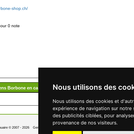
orbone-shop.ch/
pour 0 note
Nous utilisons des coo
liens Borbone en capsules et moulus
Nous utilisons des cookies et d'aut
expérience de navigation sur notre 
des publicités ciblées, pour analyse
provenance de nos visiteurs.
uaire
© 2007 - 2026 Generated in 0.027 Queries: 6
Contact
Newsletter
- Changer les 