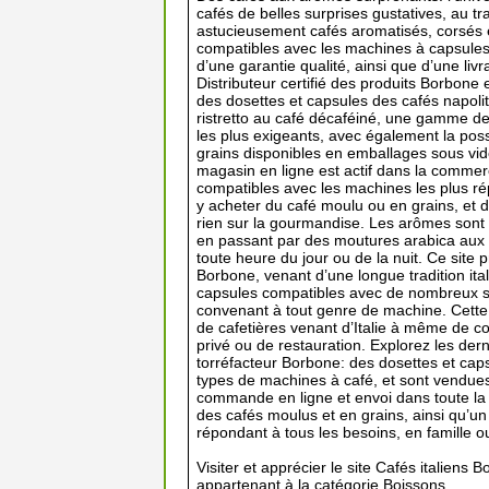
cafés de belles surprises gustatives, au 
astucieusement cafés aromatisés, corsés e
compatibles avec les machines à capsules 
d’une garantie qualité, ainsi que d’une liv
Distributeur certifié des produits Borbon
des dosettes et capsules des cafés napoli
ristretto au café décaféiné, une gamme de
les plus exigeants, avec également la poss
grains disponibles en emballages sous vi
magasin en ligne est actif dans la commerc
compatibles avec les machines les plus r
y acheter du café moulu ou en grains, et d
rien sur la gourmandise. Les arômes sont v
en passant par des moutures arabica aux f
toute heure du jour ou de la nuit. Ce site
Borbone, venant d’une longue tradition ita
capsules compatibles avec de nombreux s
convenant à tout genre de machine. Cette
de cafetières venant d’Italie à même de c
privé ou de restauration. Explorez les der
torréfacteur Borbone: des dosettes et ca
types de machines à café, et sont vendues 
commande en ligne et envoi dans toute la 
des cafés moulus et en grains, ainsi qu’u
répondant à tous les besoins, en famille 
Visiter et apprécier le site Cafés italiens
appartenant à la catégorie
Boissons