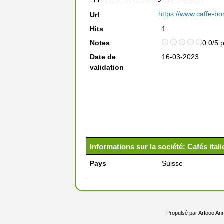
https://www.caffe-b
Url
Hits
1
Notes
0.0/5 
Date de
16-03-2023
validation
Informations sur la société: Cafés ita
Pays
Suisse
Propulsé par
Arfooo Ann