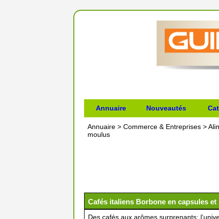
Annuaire
Nouveautés
Cat
Annuaire
>
Commerce & Entreprises
>
Ali
moulus
Cafés italiens Borbone en capsules e
Des cafés aux arômes surprenants: l’uni