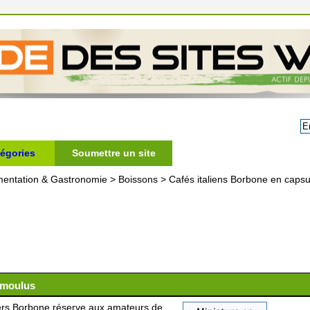
égories
Soumettre un site
mentation & Gastronomie
>
Boissons
>
Cafés italiens Borbone en capsu
t moulus
vers Borbone réserve aux amateurs de