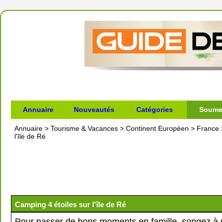
Annuaire
Nouveautés
Catégories
Soumet
Annuaire
>
Tourisme & Vacances
>
Continent Européen
>
France
l'île de Ré
Camping 4 étoiles sur l'île de Ré
Pour passer de bons moments en famille, songez à 