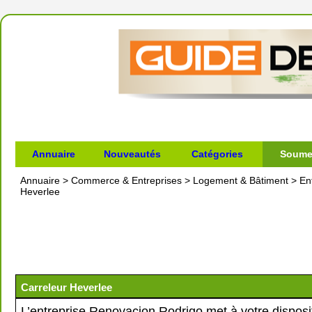
Annuaire
Nouveautés
Catégories
Soumet
Annuaire
>
Commerce & Entreprises
>
Logement & Bâtiment
>
En
Heverlee
Carreleur Heverlee
L’entreprise Renovacion Rodrigo met à votre disposi