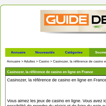
Annuaire
Nouveautés
Catégories
Soumet
Annuaire
>
Adultes
>
Casino
>
Casinozer, la référence de casino 
Casinozer, la référence de casino en ligne en France
Casinozer, la référence de casino en ligne en Franc
Vous aimez les jeux de casino en ligne. Vous avez ic
possibilité de prendre du plaisir et de faire du gain a