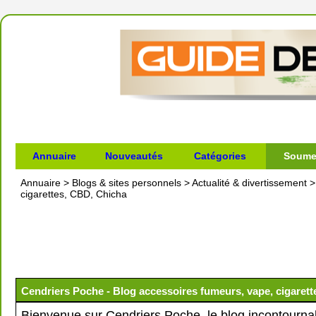
Annuaire
Nouveautés
Catégories
Soumet
Annuaire
>
Blogs & sites personnels
>
Actualité & divertissement
cigarettes, CBD, Chicha
Cendriers Poche - Blog accessoires fumeurs, vape, cigaret
Bienvenue sur Cendriers Poche, le blog incontournab