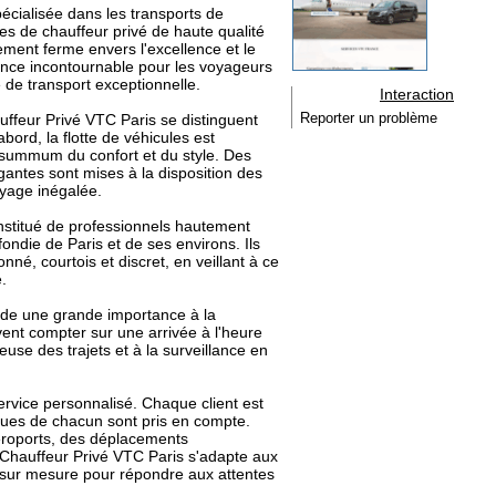
écialisée dans les transports de
es de chauffeur privé de haute qualité
ement ferme envers l'excellence et le
ence incontournable pour les voyageurs
 de transport exceptionnelle.
Interaction
uffeur Privé VTC Paris se distinguent
Reporter un problème
abord, la flotte de véhicules est
 summum du confort et du style. Des
antes sont mises à la disposition des
oyage inégalée.
nstitué de professionnels hautement
ondie de Paris et de ses environs. Ils
nné, courtois et discret, en veillant à ce
.
rde une grande importance à la
euvent compter sur une arrivée à l'heure
use des trajets et à la surveillance en
service personnalisé. Chaque client est
fiques de chacun sont pris en compte.
aéroports, des déplacements
, Chauffeur Privé VTC Paris s'adapte aux
e sur mesure pour répondre aux attentes