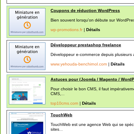
Coupons de réduction WordPress
Bien souvent lorsqu'on débute sur WordPress
wp-promotions.fr
|
Détails
Développeur prestashop freelance
Développeur e-commerce depuis plusieurs ann
www.yehouda-benchimol.com
|
Détails
Astuces pour (Joomla / Magento / WordP
Pour choisir le bon CMS, il faut impérative
CMS,...
top10cms.com
|
Détails
TouchWeb
TouchWeb est une agence Web qui se spécia
sites...