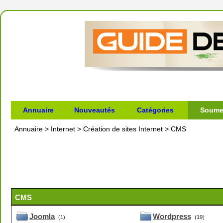
Annuaire
Nouveautés
Catégories
Soumet
Annuaire
>
Internet
>
Création de sites Internet
>
CMS
CMS
Joomla
Wordpress
(1)
(19)