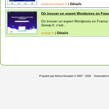
www.touchweb.fr
|
Détails
Où trouver un expert Wordpress en Fran
Où trouver un expert Wordpress en France ?
Soswp.fr, c’est...
soswp.fr
|
Détails
Propulsé par
Arfooo Annuaire
© 2007 - 2026 Generated i