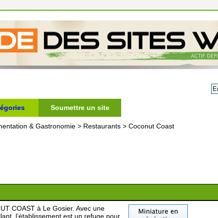
égories
Soumettre un site
mentation & Gastronomie
>
Restaurants
>
Coconut Coast
ONUT COAST à Le Gosier. Avec une
llant, l’établissement est un refuge pour