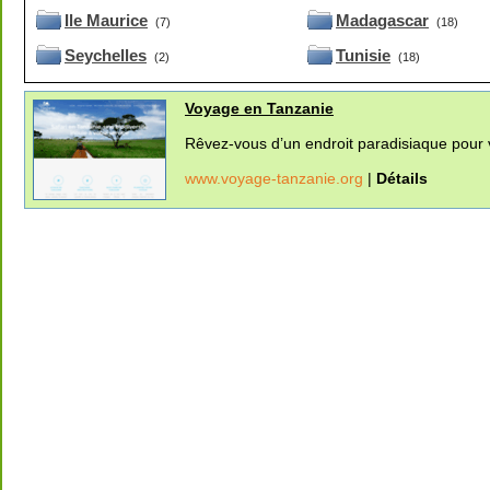
Ile Maurice
Madagascar
(7)
(18)
Seychelles
Tunisie
(2)
(18)
Voyage en Tanzanie
Rêvez-vous d’un endroit paradisiaque pour v
www.voyage-tanzanie.org
|
Détails