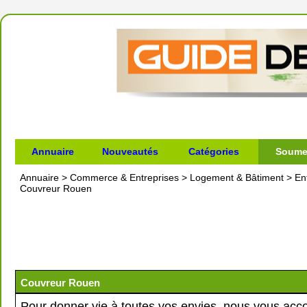
Annuaire
Nouveautés
Catégories
Soumet
Annuaire
>
Commerce & Entreprises
>
Logement & Bâtiment
>
En
Couvreur Rouen
Couvreur Rouen
Pour donner vie à toutes vos envies, nous vous a