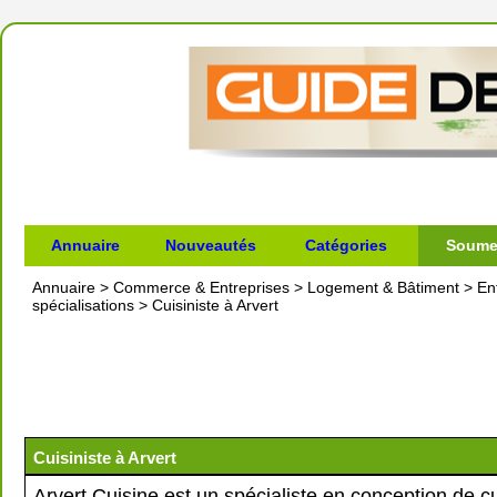
Annuaire
Nouveautés
Catégories
Soumet
Annuaire
>
Commerce & Entreprises
>
Logement & Bâtiment
>
En
spécialisations
>
Cuisiniste à Arvert
Cuisiniste à Arvert
Arvert Cuisine est un spécialiste en conception de cui