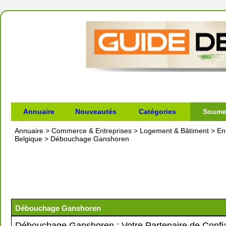
Annuaire
Nouveautés
Catégories
Soumet
Annuaire
>
Commerce & Entreprises
>
Logement & Bâtiment
>
En
Belgique
>
Débouchage Ganshoren
Débouchage Ganshoren
Débouchage Ganshoren : Votre Partenaire de Confi