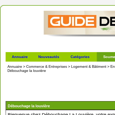
Annuaire
Nouveautés
Catégories
Soumet
Annuaire
>
Commerce & Entreprises
>
Logement & Bâtiment
>
En
Débouchage la louvière
Débouchage la louvière
Bienvenue chez Débouchage La Louvière, votre exp