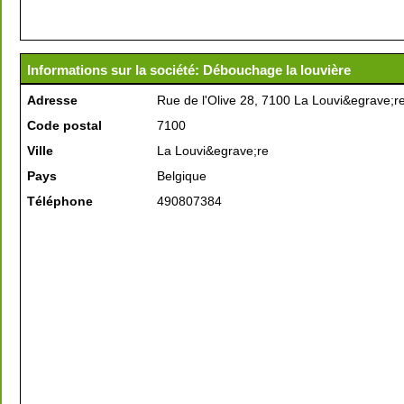
Informations sur la société: Débouchage la louvière
Adresse
Rue de l'Olive 28, 7100 La Louvi&egrave;re
Code postal
7100
Ville
La Louvi&egrave;re
Pays
Belgique
Téléphone
490807384