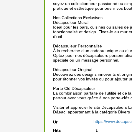
soyez un collectionneur passionné ou simp
pratique et esthétique pour ouvrir vos bout
Nos Collections Exclusives
Décapsuleur Mural
Idéal pour les bars, cuisines ou salles de
fonctionnalité et design. Fixez-le au mur e
d'œil.
Décapsuleur Personnalisé
À la recherche d'un cadeau unique ou d'u
Optez pour nos décapsuleurs personnalis
spéciale ou un message personnel.
Décapsuleur Original
Découvrez des designs innovants et originau
pour étonner vos invités ou pour ajouter un
Porte Clé Décapsuleur
La combinaison parfaite de l'utilité et de 
partout avec vous grâce à nos porte-clés 
Visiter et apprécier le site Décapsuleurs E
D&eac, appartenant à la catégorie
Divers
https://www.decapsul
Url
Hits
1