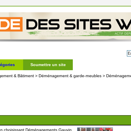
égories
Soumettre un site
gement & Bâtiment
>
Déménagement & garde-meubles
>
Déménageme
 en choisissant Déménagements Gauvin.