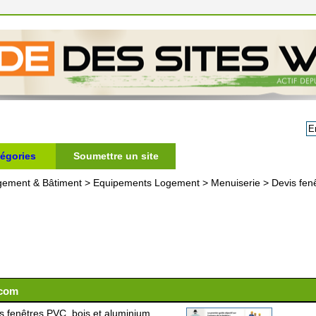
égories
Soumettre un site
gement & Bâtiment
>
Equipements Logement
>
Menuiserie
>
Devis fen
.com
les fenêtres PVC, bois et aluminium.