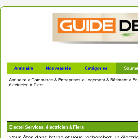
Annuaire
Nouveautés
Catégories
Soumet
Annuaire
>
Commerce & Entreprises
>
Logement & Bâtiment
>
En
électricien à Flers
Electel Services, électricien à Flers
Vous êtes dans l’Orne et vous recherchez un électri