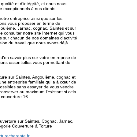
ualité et d'intégrité, et nous nous
e exceptionnels à nos clients.
tre entreprise ainsi que sur les
vons vous proposer en terme de
goulême, Jarnac, cognac, Saintes et sur
e consulter notre site Internet qui vous
es sur chacun de nos domaines d'activité
ion du travail que nous avons déjà
d'en savoir plus sur votre entreprise de
ions essentielles vous permettant de
ture sur Saintes, Angoulême, cognac et
une entreprise familiale qui a à cœur de
possibles sans essayer de vous vendre
onserver au maximum l'existant si cela
G couverture 16.
couverture sur Saintes, Cognac, Jarnac,
égorie
Couverture & Toiture
turecharente.fr