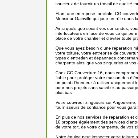
soucieux de fournir un travail de qualité to
Étant une entreprise familiale, CG couver
Monsieur Gainville qui joue un rôle dans la
Ainsi quels que soient vos demandes, vou
interlocuteurs en face de vous ce qui perm
place de votre chantier et d'éviter toute p
Que vous ayez besoin d'une réparation m
votre toiture, votre entreprise de couvertur
types d'entretien et dépannage concernant
charpente ainsi que vos zingueries et vos 
Chez CG Couverture 16, nous comprenons l
fiable pour protéger votre maison des élé
un point d'honneur à utiliser uniquement l
pour nos projets sans sacrifier au passage 
plus bas.
Votre couvreur zingueurs sur Angoulême, 
fournisseurs de confiance pour vous garant
En plus de nos services de réparation et 
16 propose également des services d'entret
de votre toit, de votre charpente, de vos z
Notre équipe peut inspecter votre toiture 