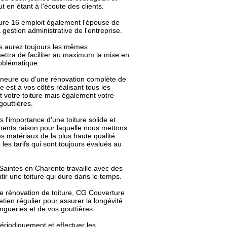
ut en étant à l'écoute des clients.
ture 16 emploit également l'épouse de
 gestion administrative de l'entreprise.
s aurez toujours les mêmes
ettra de faciliter au maximum la mise en
roblématique.
ineure ou d'une rénovation complète de
e est à vos côtés réalisant tous les
 votre toiture mais également votre
gouttières.
'importance d'une toiture solide et
ments raison pour laquelle nous mettons
es matériaux de la plus haute qualité
les tarifs qui sont toujours évalués au
Saintes en Charente travaille avec des
ir une toiture qui dure dans le temps.
de rénovation de toiture, CG Couverture
ien régulier pour assurer la longévité
ingueries et de vos gouttières.
périodiquement et effectuer les