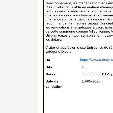
l’environnement, les ménages font égalem
C’est d’ailleurs valable en matière d’énerg
réduits considérablement la facture d’éner
que vous voulez vous tourner effectivemen
une rénovation énergétique s’impose. Si vo
recommander l’entreprise Sabaty Concept.
les rénovations énergétiques à Lyon, mais 
de cette commune comme Villeurbanne, Vé
Givors. Faites un tour sur son site https:/
les détails.
Visiter et apprécier le site Entreprise de 
catégorie
Divers
https://www.sabaty-c
Url
Hits
1
Notes
0.0/5 
Date de
10-05-2023
validation