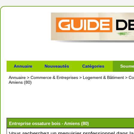
Annuaire
Nouveautés
Catégories
Soumet
Annuaire
>
Commerce & Entreprises
>
Logement & Bâtiment
>
Co
Amiens (80)
Entreprise ossature bois - Amiens (80)
Vous recherchez un menuisier professionnel dans la