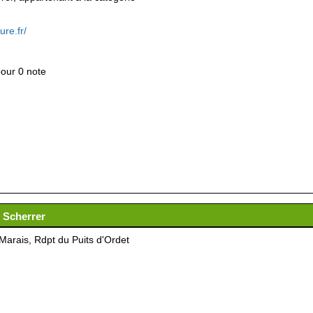
ure.fr/
pour 0 note
e Scherrer
Marais, Rdpt du Puits d'Ordet