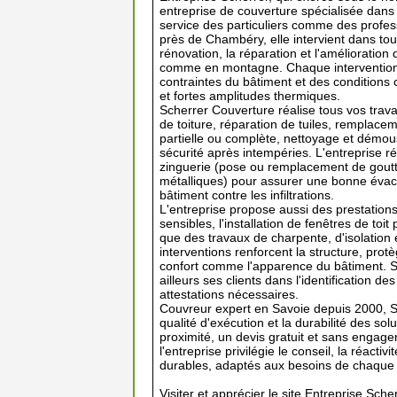
entreprise de couverture spécialisée dans 
service des particuliers comme des profes
près de Chambéry, elle intervient dans tout
rénovation, la réparation et l'amélioration
comme en montagne. Chaque intervention t
contraintes du bâtiment et des conditions 
et fortes amplitudes thermiques.
Scherrer Couverture réalise tous vos trav
de toiture, réparation de tuiles, remplace
partielle ou complète, nettoyage et démou
sécurité après intempéries. L'entreprise r
zinguerie (pose ou remplacement de goutt
métalliques) pour assurer une bonne évacu
bâtiment contre les infiltrations.
L'entreprise propose aussi des prestations
sensibles, l'installation de fenêtres de toi
que des travaux de charpente, d'isolation
interventions renforcent la structure, prot
confort comme l'apparence du bâtiment. 
ailleurs ses clients dans l'identification de
attestations nécessaires.
Couvreur expert en Savoie depuis 2000, Sc
qualité d'exécution et la durabilité des sol
proximité, un devis gratuit et sans engag
l'entreprise privilégie le conseil, la réacti
durables, adaptés aux besoins de chaque c
Visiter et apprécier le site Entreprise Sche