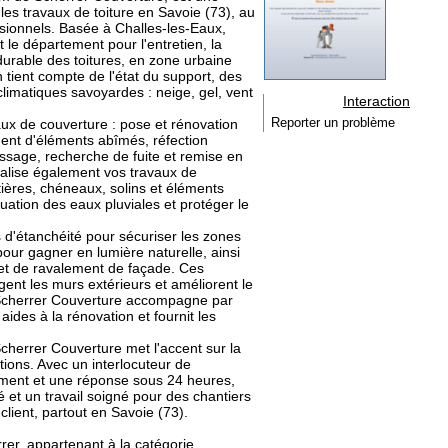
les travaux de toiture en Savoie (73), au
sionnels. Basée à Challes-les-Eaux,
 le département pour l'entretien, la
 durable des toitures, en zone urbaine
ient compte de l'état du support, des
climatiques savoyardes : neige, gel, vent
Interaction
aux de couverture : pose et rénovation
Reporter un problème
ment d'éléments abîmés, réfection
ssage, recherche de fuite et remise en
éalise également vos travaux de
ières, chéneaux, solins et éléments
ation des eaux pluviales et protéger le
 d'étanchéité pour sécuriser les zones
t pour gagner en lumière naturelle, ainsi
 et de ravalement de façade. Ces
ègent les murs extérieurs et améliorent le
Scherrer Couverture accompagne par
s aides à la rénovation et fournit les
herrer Couverture met l'accent sur la
utions. Avec un interlocuteur de
ement et une réponse sous 24 heures,
vité et un travail soigné pour des chantiers
lient, partout en Savoie (73).
rrer, appartenant à la catégorie