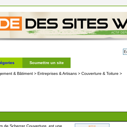
égories
Soumettre un site
gement & Bâtiment
>
Entreprises & Artisans
>
Couverture & Toiture
>
om de Scherrer Couverture, est une