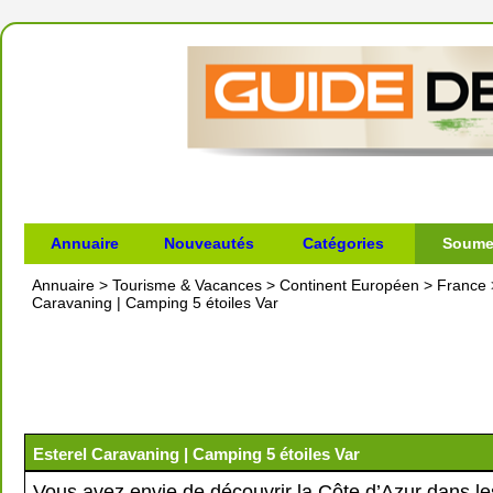
Annuaire
Nouveautés
Catégories
Soumet
Annuaire
>
Tourisme & Vacances
>
Continent Européen
>
France
Caravaning | Camping 5 étoiles Var
Esterel Caravaning | Camping 5 étoiles Var
Vous avez envie de découvrir la Côte d’Azur dans l