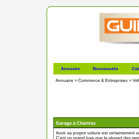
Annuaire
Nouveautés
Cat
Annuaire
>
Commerce & Entreprises
>
Véh
Garage à Chartres
Avoir sa propre voiture est certainement un 
C’est un grand luxe que la plupart des g