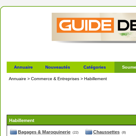
Annuaire
Nouveautés
Catégories
Soumet
Annuaire
>
Commerce & Entreprises
>
Habillement
Habillement
Bagages & Maroquinerie
Chaussettes
(22)
(8)