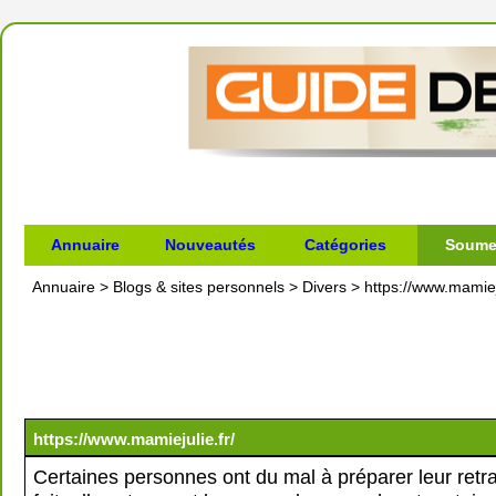
Annuaire
Nouveautés
Catégories
Soumet
Annuaire
>
Blogs & sites personnels
>
Divers
>
https://www.mamieju
https://www.mamiejulie.fr/
Certaines personnes ont du mal à préparer leur retra