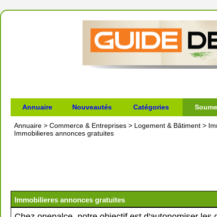
Annuaire
Nouveautés
Catégories
Soumet
Annuaire
>
Commerce & Entreprises
>
Logement & Bâtiment
>
Im
Immobilieres annonces gratuites
Immobilieres annonces gratuites
Chez onepalce, notre objectif est d'autonomiser les