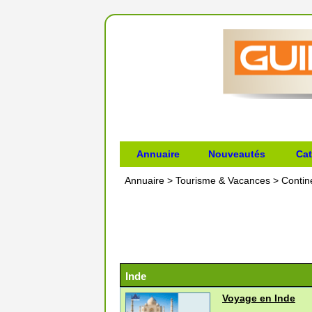
Annuaire
Nouveautés
Cat
Annuaire
>
Tourisme & Vacances
>
Contin
Inde
Voyage en Inde