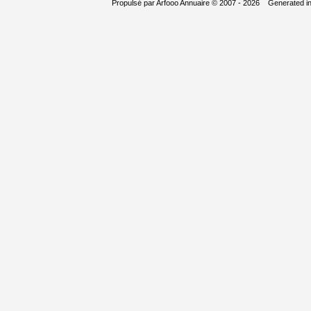
Propulsé par
Arfooo Annuaire
© 2007 - 2026 Generated i