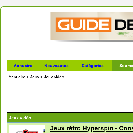
Annuaire
Nouveautés
Catégories
Soumet
Annuaire
>
Jeux
>
Jeux vidéo
Jeux vidéo
Jeux rétro Hyperspin - Con