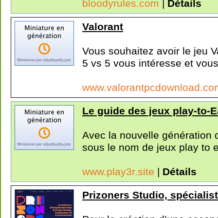
bloodyrules.com
|
Détails
Valorant
Vous souhaitez avoir le jeu Va
5 vs 5 vous intéresse et vous
www.valorantpcdownload.c
Le guide des jeux play-to-E
Avec la nouvelle génération 
sous le nom de jeux play to e
www.play3r.site
|
Détails
Prizoners Studio, spéciali