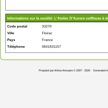
Informations sur la société: L'Atelier D'Aurore coiffeuse à d
Code postal
33270
Ville
Floirac
Pays
France
Téléphone
0641831157
Propulsé par
Arfooo Annuaire
© 2007 - 2026 Generated i