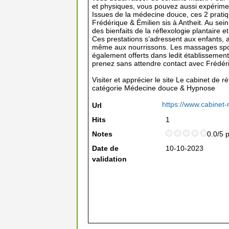
et physiques, vous pouvez aussi expérimen
Issues de la médecine douce, ces 2 prati
Frédérique & Émilien sis à Antheit. Au sein
des bienfaits de la réflexologie plantaire 
Ces prestations s’adressent aux enfants, 
même aux nourrissons. Les massages sport
également offerts dans ledit établissement
prenez sans attendre contact avec Frédér
Visiter et apprécier le site Le cabinet de r
catégorie
Médecine douce & Hypnose
https://www.cabinet-
Url
Hits
1
Notes
0.0/5 
Date de
10-10-2023
validation