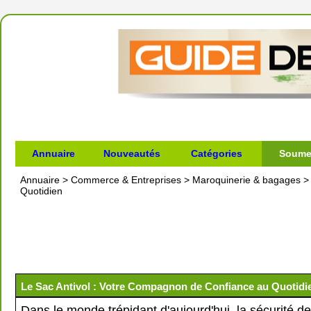
Annuaire
Nouveautés
Catégories
Soumet
Annuaire
>
Commerce & Entreprises
>
Maroquinerie & bagages
Quotidien
Le Sac Antivol : Votre Compagnon de Confiance au Quotidi
Dans le monde trépidant d'aujourd'hui, la sécurité de