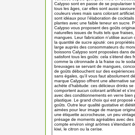
Calypso sont en passe de se populariser 
tous les âges, car elles sont aussi savour
couleurs vives mais sans colorant artifici
sont idéaux pour l’élaboration de cocktails
plantes avec une faible teneur en sucre. 
Calypso vous proposent des goûts origina
naturelles issues de fruits tels que fraise
mangues. Leur fabrication n’utilise aucun 
la quantité de sucre ajouté: ces propriété
large auprès des consommateurs du monde
boissons Calypso sont proposées dans de 
satisfont tous les goûts: cela s’étend des 
comme la citronnade à la fraise ou le sod
breuvages se servant de mangues, conco
de goûts débouchent sur des expériences 
sans égales, qu’il vous faut absolument dé
marque Calypso offrent une alternative s
achète d’habitude: ces délicieux drinks se 
comportent aucun colorant artificiel et s’i
avec des conditionnements en verre bien p
plastique. Le grand choix qui est proposé
goûts. Outre leur qualité gustative et diét
aimées pour leur image de marque originale
une étiquette accrocheuse, un peu vintage,
présage de moments agréables avec des a
compte environ vingt arômes s’étendant d
kiwi, le citron ou la cerise.