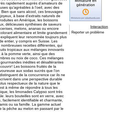
très rapidement auprès d’amateurs de
euses qu’agréables à l’oeil, avec des
el. Bien que sans alcool, ces breuvages
 joyeux, à base d’extraits naturels de
Produites en Amérique, les boissons
ux, délicieuses synthèses de saveurs
Interaction
s, cerises, melons, ananas ou encore
colorant alimentaire et limite grandement
Reporter un problème
s expliquent leur renommée toujours plus
 entier, y compris en Suisse. Les
nombreuses recettes différentes, qui
fruits tropicaux aux mélanges innovants
a à la pomme verte, ainsi que des
mbres ou noix de coco. Ces mélanges
gourmandes inédites et désaltérantes
couvrir! Les boissons fruités de la
avoureuse aux sodas sucrés que l’on
distinguent de la concurrence car ils ne
nscrivent dans une perspective durable
lus respectueux de la nature que le
 est à même de répondre à tous les
étique, les limonades Calypso sont très
: leurs bouteilles sont en verre, avec
 facilement identifiable et charmante,
mis ou sa famille. La gamme actuel
e la pêche au melon en passant par le