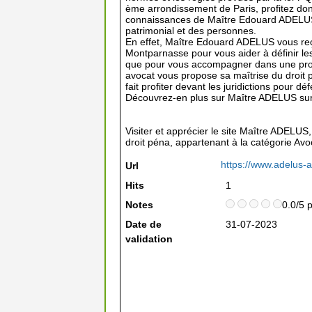
ème arrondissement de Paris, profitez d
connaissances de Maître Edouard ADELUS, 
patrimonial et des personnes.
En effet, Maître Edouard ADELUS vous reç
Montparnasse pour vous aider à définir le
que pour vous accompagner dans une pro
avocat vous propose sa maîtrise du droit p
fait profiter devant les juridictions pour dé
Découvrez-en plus sur Maître ADELUS su
Visiter et apprécier le site Maître ADELUS, 
droit péna, appartenant à la catégorie
Avo
https://www.adelus-
Url
Hits
1
Notes
0.0/5 
Date de
31-07-2023
validation