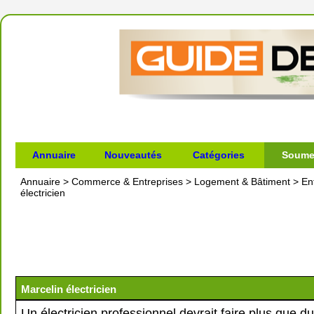
Annuaire
Nouveautés
Catégories
Soumet
Annuaire
>
Commerce & Entreprises
>
Logement & Bâtiment
>
En
électricien
Marcelin électricien
Un électricien professionnel devrait faire plus que du