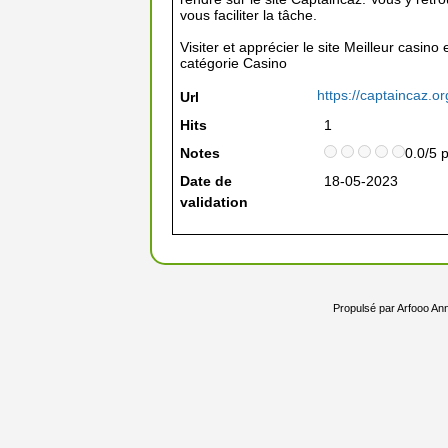
vous faciliter la tâche.
Visiter et apprécier le site Meilleur casino
catégorie
Casino
https://captaincaz.or
Url
Hits
1
Notes
0.0/5 
Date de
18-05-2023
validation
Propulsé par
Arfooo Ann