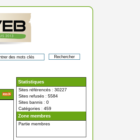
Statistiques
Sites référencés : 30227
Sites refusés : 5584
Sites bannis : 0
Catégories : 459
Zone membres
Partie membres