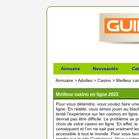
Annuaire
Nouveautés
Cat
Annuaire
>
Adultes
>
Casino
>
Meilleur ca
Meilleur casino en ligne 2023
Pour vous détendre, vous voulez faire un
ligne. En réalité, vous aimez jouer au bla
tenté l’expérience sur les casinos en ligne
devrait pas être difficile. Le problème se 
choix de votre casino en ligne. En effet, 
conséquent et l’on ne sait pas vraiment le
accessible à tout le monde. Pour vous facili
rendre sur le site Captaincaz. Vous y retr