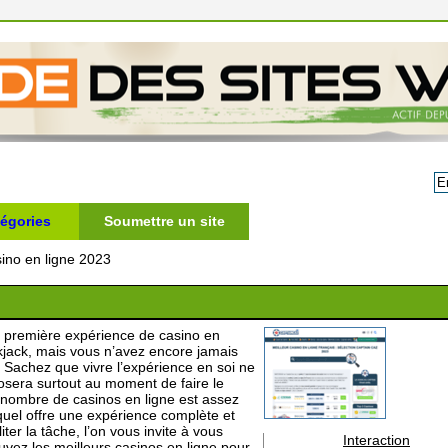
égories
Soumettre un site
sino en ligne 2023
e première expérience de casino en
ckjack, mais vous n’avez encore jamais
. Sachez que vivre l’expérience en soi ne
posera surtout au moment de faire le
le nombre de casinos en ligne est assez
quel offre une expérience complète et
ter la tâche, l’on vous invite à vous
Interaction
ouvez les meilleurs casinos en ligne pour