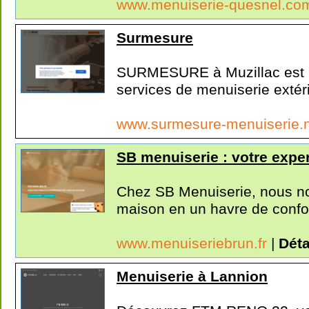
www.menuiserie-quesnel.c
Surmesure
SURMESURE à Muzillac est un
services de menuiserie extéri
www.surmesure-menuiserie.
SB menuiserie : votre exper
Chez SB Menuiserie, nous no
maison en un havre de confort
www.menuiseriebrun.fr
|
Déta
Menuiserie à Lannion