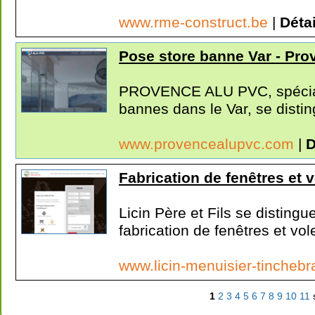
www.rme-construct.be
|
Détai
Pose store banne Var - Pro
PROVENCE ALU PVC, spéciali
bannes dans le Var, se distin
www.provencealupvc.com
|
D
Fabrication de fenêtres et 
Licin Père et Fils se distingu
fabrication de fenêtres et vole
www.licin-menuisier-tinchebr
1
2
3
4
5
6
7
8
9
10
11