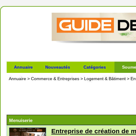
Annuaire
Nouveautés
Catégories
Soumet
Annuaire
>
Commerce & Entreprises
>
Logement & Bâtiment
>
En
Menuiserie
Entreprise de création de 